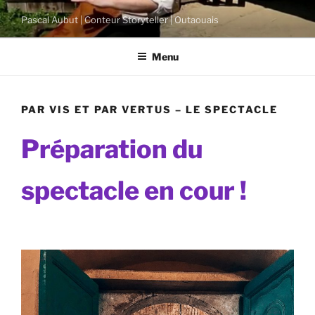
Skip
Pascal Aubut | Conteur Storyteller | Outaouais
to
content
Menu
PAR VIS ET PAR VERTUS – LE SPECTACLE
Préparation du
spectacle en cour !