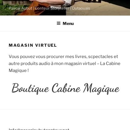
Skip
Pascal Aubut | Conteur Storyteller | Outaouais
to
content
Menu
MAGASIN VIRTUEL
Vous pouvez vous procurer mes livres, scpectacles et
autre produits audio à mon magasin virtuel – La Cabine
Magique !