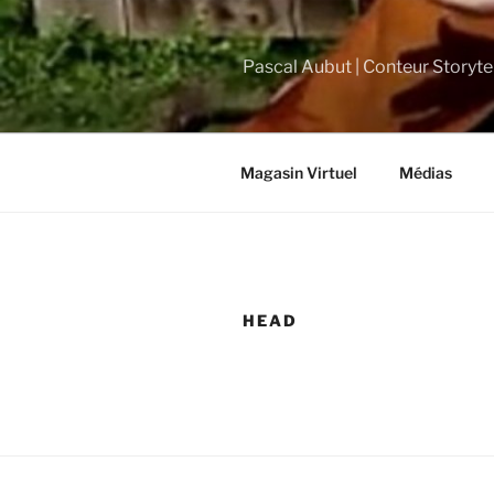
Skip
to
content
Pascal Aubut | Conteur Storytel
Magasin Virtuel
Médias
HEAD