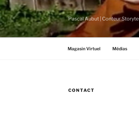
Skip
to
content
Pascal Aubut | Conteur Storytel
Magasin Virtuel
Médias
CONTACT