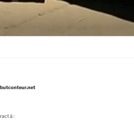
butconteur.net
act à :