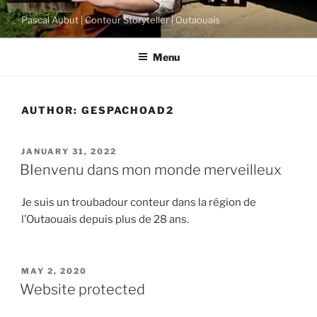
Skip
Pascal Aubut | Conteur Storyteller | Outaouais
to
content
Menu
AUTHOR:
GESPACHOAD2
POSTED
JANUARY 31, 2022
ON
BIenvenu dans mon monde merveilleux
Je suis un troubadour conteur dans la région de
l’Outaouais depuis plus de 28 ans.
POSTED
MAY 2, 2020
ON
Website protected